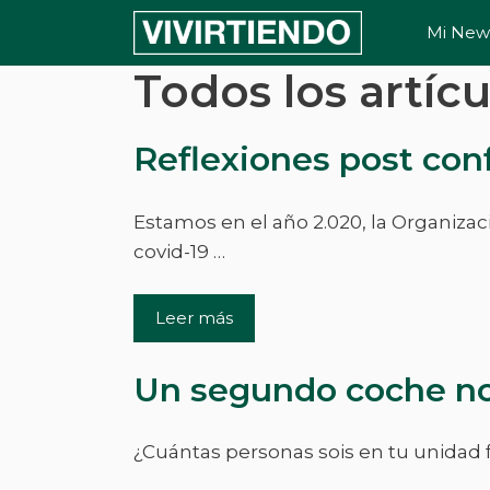
Saltar
Mi News
al
contenido
Todos los artícu
Reflexiones post con
Estamos en el año 2.020, la Organiza
covid-19 …
Leer más
Un segundo coche no
¿Cuántas personas sois en tu unidad 