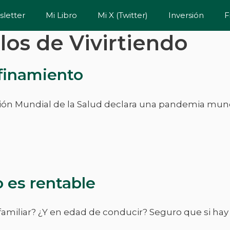
letter
Mi Libro
Mi X (Twitter)
Inversión
F
los de Vivirtiendo
finamiento
ción Mundial de la Salud declara una pandemia mund
 es rentable
familiar? ¿Y en edad de conducir? Seguro que si ha