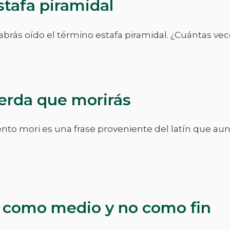
tafa piramidal
rás oído el término estafa piramidal. ¿Cuántas vec
rda que morirás
nto mori es una frase proveniente del latín que aun
ra como medio y no como fin