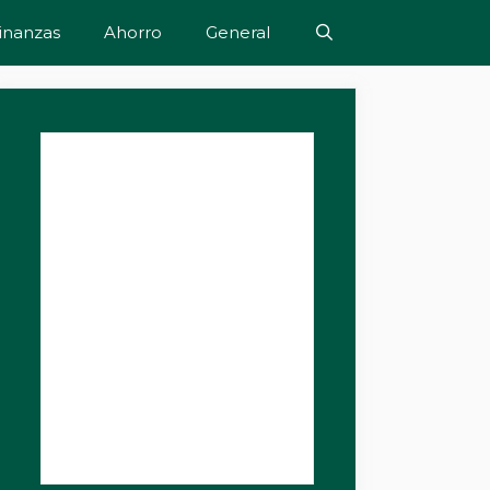
inanzas
Ahorro
General