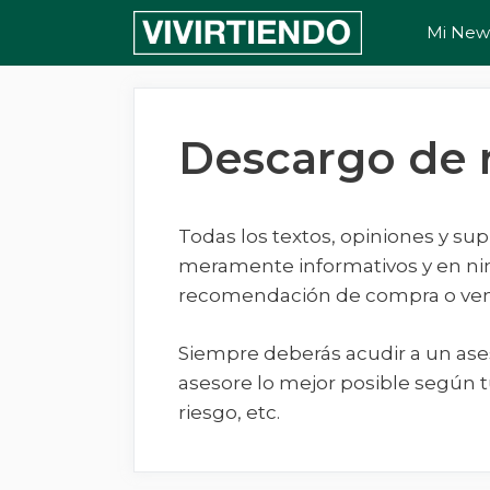
Saltar
Mi News
al
contenido
Descargo de 
Todas los textos, opiniones y su
meramente informativos y en 
recomendación de compra o vent
Siempre deberás acudir a un ases
asesore lo mejor posible según t
riesgo, etc.