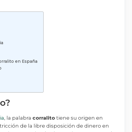
ia
orralito en España
o
to?
ia
, la palabra
corralito
tiene su origen en
ricción de la libre disposición de dinero en