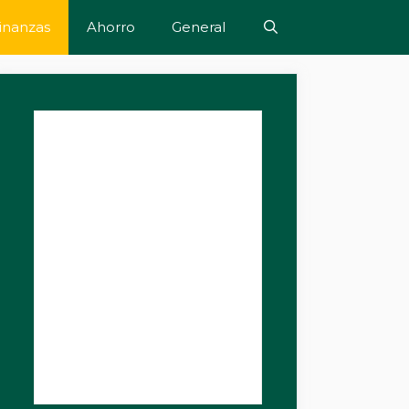
inanzas
Ahorro
General