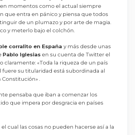
s, en momentos como el actual siempre
ón que entra en pánico y piensa que todos
xtinguir de un plumazo y por arte de magia.
co y meterlo bajo el colchón.
ble corralito en España
y más desde unas
e
Pablo Iglesias
en su cuenta de Twitter el
jo claramente: «Toda la riqueza de un país
l fuere su titularidad está subordinada al
a Constitución» .
te pensaba que iban a comenzar los
tido que impera por desgracia en países
 el cual las cosas no pueden hacerse así a la