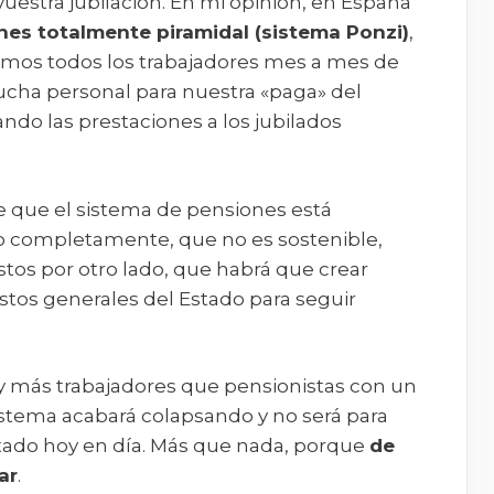
vuestra jubilación. En mi opinión, en España
es totalmente piramidal (sistema Ponzi)
,
amos todos los trabajadores mes a mes de
ucha personal para nuestra «paga» del
ando las prestaciones a los jubilados
que el sistema de pensiones está
o completamente, que no es sostenible,
os por otro lado, que habrá que crear
stos generales del Estado para seguir
ay más trabajadores que pensionistas con un
istema acabará colapsando y no será para
tado hoy en día. Más que nada, porque
de
ar
.