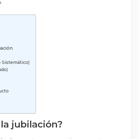
.
lación
o Sistemático)
ado)
ucto
a jubilación?