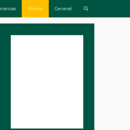
inanzas
Ahorro
General