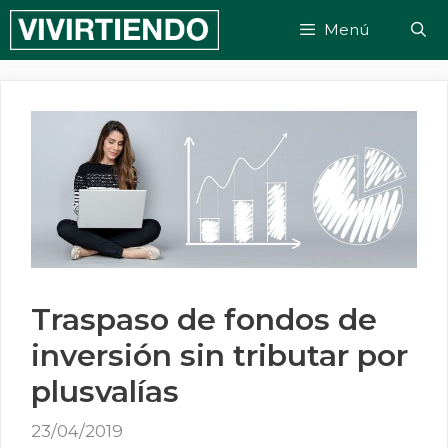
Saltar
Menú
al
contenido
Traspaso de fondos de
inversión sin tributar por
plusvalías
23/04/2019