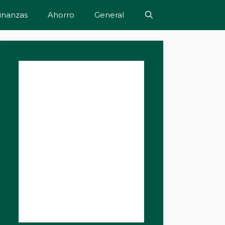
inanzas
Ahorro
General