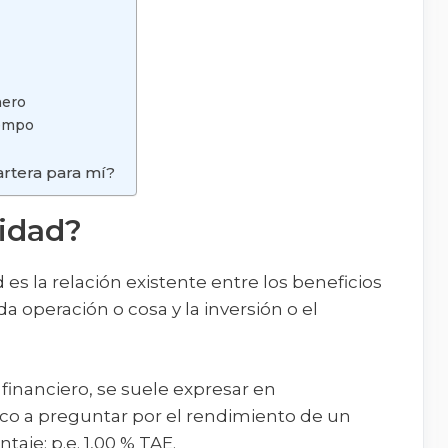
nero
iempo
artera para mí?
lidad?
 es la relación existente entre los beneficios
operación o cosa y la inversión o el
financiero, se suele expresar en
anco a preguntar por el rendimiento de un
taje: p.e. 1,00 % TAE.