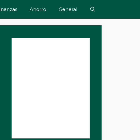
inanzas
Ahorro
General