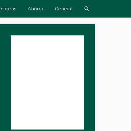
inanzas
Ahorro
General