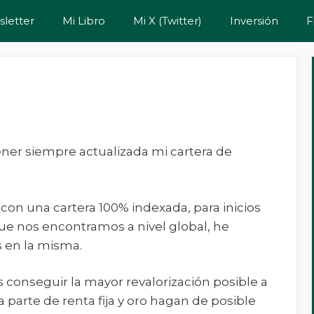
letter
Mi Libro
Mi X (Twitter)
Inversión
F
tener siempre actualizada mi cartera de
on una cartera 100% indexada, para inicios
que nos encontramos a nivel global, he
s en la misma.
es conseguir la mayor revalorización posible a
la parte de renta fija y oro hagan de posible