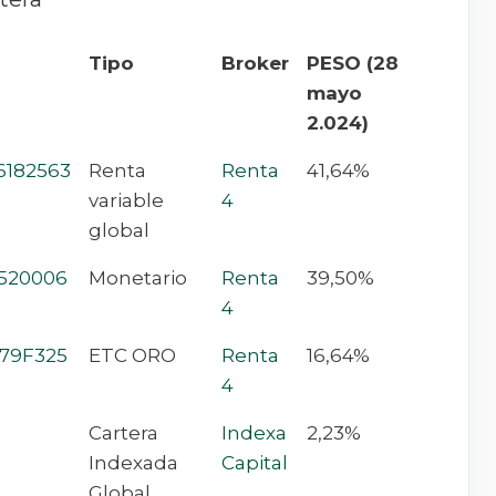
Tipo
Broker
PESO (28
mayo
2.024)
6182563
Renta
Renta
41,64%
variable
4
global
520006
Monetario
Renta
39,50%
4
79F325
ETC ORO
Renta
16,64%
4
Cartera
Indexa
2,23%
Indexada
Capital
Global