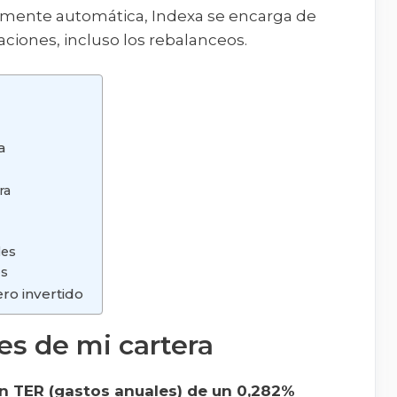
talmente automática, Indexa se encarga de
ciones, incluso los rebalanceos.
a
ra
les
es
ro invertido
es de mi cartera
un TER (gastos anuales) de un 0,282%