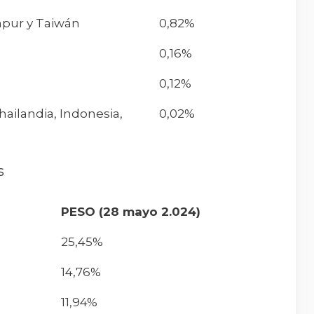
apur y Taiwán
0,82%
0,16%
a
0,12%
hailandia, Indonesia,
0,02%
s
PESO (28 mayo 2.024)
25,45%
14,76%
11,94%