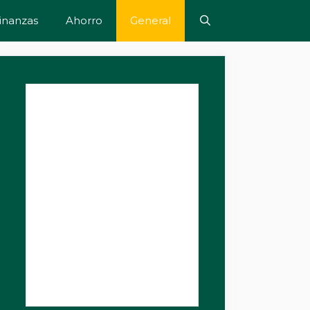
inanzas
Ahorro
General